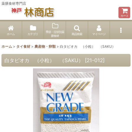
薬膳食材専門店
カート
季節・症状別薬
ホーム
カテゴリ
商品検索
マイページ
膳食材
ホーム
>
タイ食材
>
農産物・卵類
>
白タピオカ （小粒） （SAKU）
白タピオカ （小粒） （SAKU）
[
21-012
]