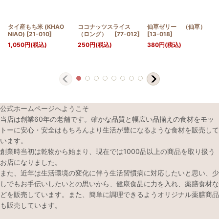
タイ産もち米 (KHAO
ココナッツスライス
仙草ゼリー （仙草）
NIAO)
[
21-010
]
（ロング）
[
77-012
]
[
13-018
]
1,050
円
(税込)
250
円
(税込)
380
円
(税込)
公式ホームページへようこそ
当店は創業60年の老舗です。確かな品質と幅広い品揃えの食材をモッ
トーに安心・安全はもちろんより生活が豊になるような食材を販売して
います。
創業時当初は乾物から始まり、現在では1000品以上の商品を取り扱う
お店になりました。
また、近年は生活環境の変化に伴う生活習慣病に対応したいと思い、少
しでもお手伝いしたいとの思いから、健康食品に力を入れ、薬膳食材な
どを販売しています。また、簡単に調理できるようオリジナル薬膳商品
も販売しています。