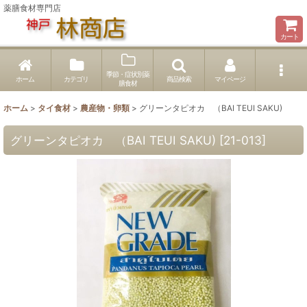
薬膳食材専門店
カート
季節・症状別薬
ホーム
カテゴリ
商品検索
マイページ
膳食材
ホーム
>
タイ食材
>
農産物・卵類
>
グリーンタピオカ （BAI TEUI SAKU)
グリーンタピオカ （BAI TEUI SAKU)
[
21-013
]