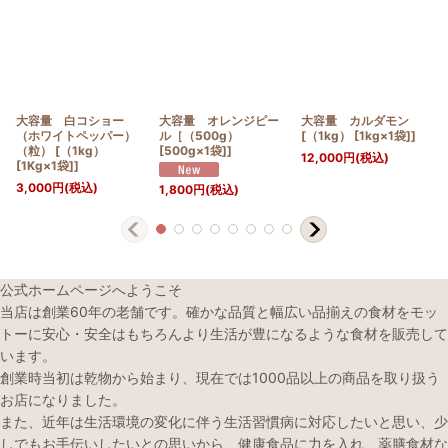
大容量 白コショー
大容量 オレンジピー
大容量 カルダモン
（ホワイトペッパー）
ル［（500g）
[（1kg） [1kg×1袋]]
（粒） [（1kg）
[500g×1袋]]
12,000
円
(税込)
[1Kg×1袋]]
3,000
円
(税込)
1,800
円
(税込)
公式ホームページへようこそ
当店は創業60年の老舗です。確かな品質と幅広い品揃えの食材をモッ
トーに安心・安全はもちろんより生活が豊になるような食材を販売して
います。
創業時当初は乾物から始まり、現在では1000品以上の商品を取り扱う
お店になりました。
また、近年は生活環境の変化に伴う生活習慣病に対応したいと思い、少
しでもお手伝いしたいとの思いから、健康食品に力を入れ、薬膳食材な