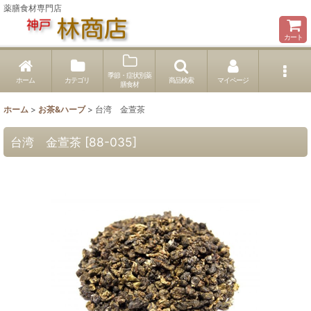
薬膳食材専門店
カート
季節・症状別薬
ホーム
カテゴリ
商品検索
マイページ
膳食材
ホーム
>
お茶&ハーブ
>
台湾 金萱茶
台湾 金萱茶
[
88-035
]