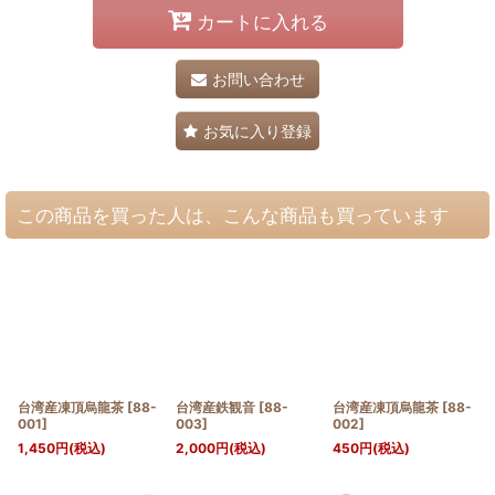
カートに入れる
お問い合わせ
お気に入り登録
この商品を買った人は、こんな商品も買っています
台湾産凍頂烏龍茶
[
88-
台湾産鉄観音
[
88-
台湾産凍頂烏龍茶
[
88-
001
]
003
]
002
]
1,450
円
(税込)
2,000
円
(税込)
450
円
(税込)