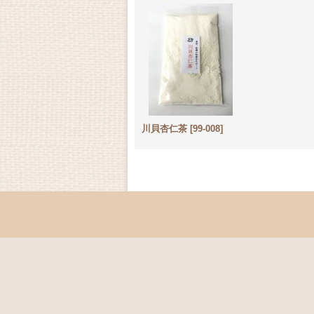
川貝杏仁茶
[
99-008
]