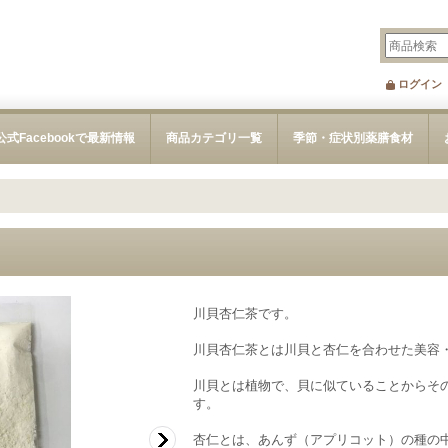
ログイン
公式Facebookで最新情報
商品カテゴリ一覧
季節・症状別薬膳食材
川貝杏仁茶です。
川貝杏仁茶とは川貝と杏仁を合わせた美容
川貝とは植物で、貝に似ていることからそ
す。
杏仁とは、あんず（アプリコット）の種の