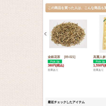
この商品を買った人は、こんな商品も
金銀花茶
[
89-021
]
高麗人
380円
(税込)
1,550円
(
在庫あり
在庫あり
最近チェックしたアイテム