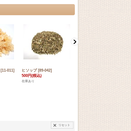
[
11-011
]
ヒソップ
[
89-042
]
乾燥ゆり （百合)
[
11-063
]
500円
(税込)
380円
(税込)
在庫あり
在庫あり
リセット