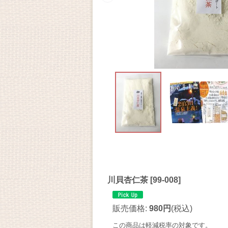
川貝杏仁茶
[
99-008
]
販売価格
:
980円
(税込)
この商品は軽減税率の対象です。