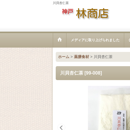
川貝杏仁茶
メディアに取り上げられました
ホーム
>
薬膳食材
>
川貝杏仁茶
川貝杏仁茶
[
99-008
]