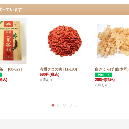
買っています
参茶
[
88-027
]
有機クコの実
[
11-103
]
白きくらげ (白木耳)
680円
(税込)
税込)
290円
(税込)
在庫あり
在庫あり