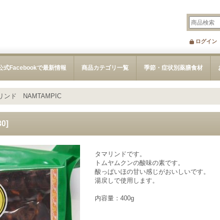
ログイン
公式Facebookで最新情報
商品カテゴリ一覧
季節・症状別薬膳食材
リンド NAMTAMPIC
30
]
タマリンドです。
トムヤムクンの酸味の素です。
酸っぱいほの甘い感じがおいしいです。
湯戻しで使用します。
内容量：400g