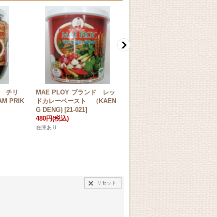
ンド チリ
MAE PLOY ブランド レッ
CHAOKOHブランド ココナ
 PRIK
ドカレーペースト （KAEN
ッツミルク （KATI)
[
23-
G DENG)
[
21-021
]
009
]
480円
(税込)
300円
(税込)
在庫あり
在庫あり
リセット