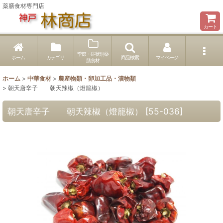
薬膳食材専門店
カート
季節・症状別薬
ホーム
カテゴリ
商品検索
マイページ
膳食材
ホーム
>
中華食材
>
農産物類・卵加工品・漬物類
>
朝天唐辛子 朝天辣椒（燈籠椒）
朝天唐辛子 朝天辣椒（燈籠椒）
[
55-036
]