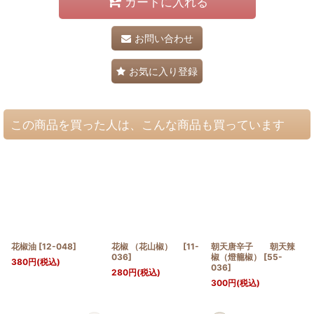
カートに入れる
お問い合わせ
お気に入り登録
この商品を買った人は、こんな商品も買っています
花椒油
[
12-048
]
花椒 （花山椒）
[
11-
朝天唐辛子 朝天辣
036
]
椒（燈籠椒）
[
55-
380
円
(税込)
036
]
280
円
(税込)
300
円
(税込)