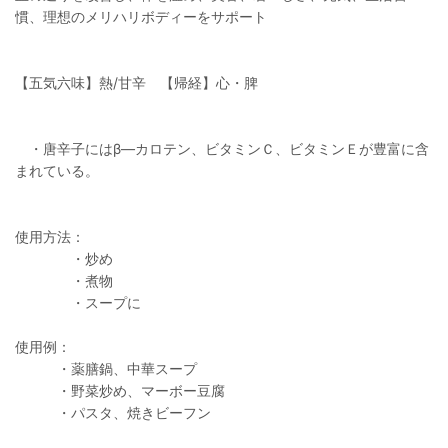
慣、理想のメリハリボディーをサポート
【五気六味】熱/甘辛 【帰経】心・脾
・唐辛子にはβ―カロテン、ビタミンＣ、ビタミンＥが豊富に含
まれている。
使用方法：
・炒め
・煮物
・スープに
使用例：
・薬膳鍋、中華スープ
・野菜炒め、マーボー豆腐
・パスタ、焼きビーフン