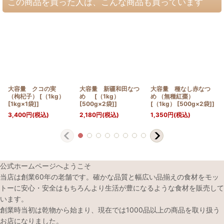
この商品を買った人は、こんな商品も買っています
大容量 クコの実
大容量 新疆和田なつ
大容量 種なし赤なつ
（枸杞子） [（1kg）
め [（1kg）
め （無種紅棗）
[1kg×1袋]]
[500g×2袋]]
[
（1kg） [500g×2袋]
]
3,400
円
(税込)
2,180
円
(税込)
1,350
円
(税込)
公式ホームページへようこそ
当店は創業60年の老舗です。確かな品質と幅広い品揃えの食材をモッ
トーに安心・安全はもちろんより生活が豊になるような食材を販売して
います。
創業時当初は乾物から始まり、現在では1000品以上の商品を取り扱う
お店になりました。