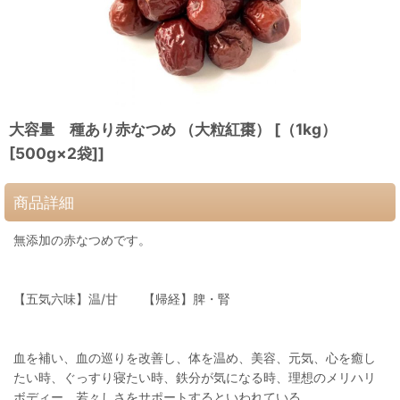
大容量 種あり赤なつめ （大粒紅棗） [（1kg）
[500g×2袋]]
商品詳細
無添加の赤なつめです。
【五気六味】温/甘 【帰経】脾・腎
血を補い、血の巡りを改善し、体を温め、美容、元気、心を癒し
たい時、ぐっすり寝たい時、鉄分が気になる時、理想のメリハリ
ボディー、若々しさをサポートするといわれている。