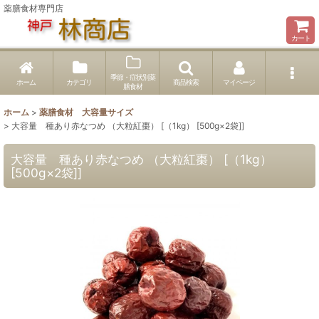
薬膳食材専門店
カート
季節・症状別薬
ホーム
カテゴリ
商品検索
マイページ
膳食材
ホーム
>
薬膳食材 大容量サイズ
>
大容量 種あり赤なつめ （大粒紅棗） [（1kg） [500g×2袋]]
大容量 種あり赤なつめ （大粒紅棗） [（1kg）
[500g×2袋]]