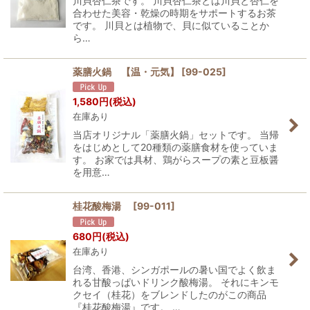
川貝杏仁茶です。 川貝杏仁茶とは川貝と杏仁を
合わせた美容・乾燥の時期をサポートするお茶
です。 川貝とは植物で、貝に似ていることか
ら…
薬膳火鍋 【温・元気】
[
99-025
]
1,580
円
(税込)
在庫あり
当店オリジナル「薬膳火鍋」セットです。 当帰
をはじめとして20種類の薬膳食材を使っていま
す。 お家では具材、鶏がらスープの素と豆板醤
を用意…
桂花酸梅湯
[
99-011
]
680
円
(税込)
在庫あり
台湾、香港、シンガポールの暑い国でよく飲ま
れる甘酸っぱいドリンク酸梅湯。 それにキンモ
クセイ（桂花）をブレンドしたのがこの商品
『桂花酸梅湯』です。 …