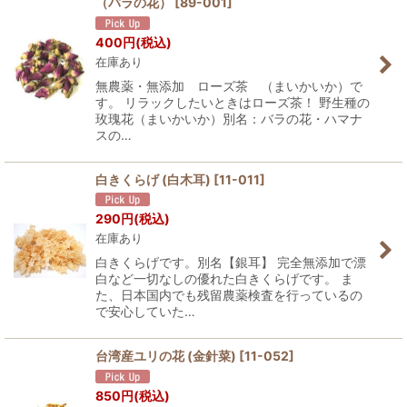
（バラの花）
[
89-001
]
400
円
(税込)
在庫あり
無農薬・無添加 ローズ茶 （まいかいか）で
す。 リラックしたいときはローズ茶！ 野生種の
玫瑰花（まいかいか）別名：バラの花・ハマナ
スの…
白きくらげ (白木耳)
[
11-011
]
290
円
(税込)
在庫あり
白きくらげです。別名【銀耳】 完全無添加で漂
白など一切なしの優れた白きくらげです。 ま
た、日本国内でも残留農薬検査を行っているの
で安心していた…
台湾産ユリの花 (金針菜)
[
11-052
]
850
円
(税込)