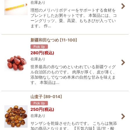
在庫あり
理想のメリハリボディーをサポートする食材を
ブレンドしたお粥キットです。 本製品には、コ
ーングリッツ、粟、高梁、もちきびが入ってい
ます。 作…
新疆和田なつめ
[
11-100
]
280
円
(税込)
在庫あり
世界最高の赤なつめといわれている新疆ウィグ
ル自治区のものです。 肉厚が厚く、皮が薄く、
添加物なしでなつめ本来の自然な甘みを味えま
す。 本製品は…
山査子
[
89-014
]
250
円
(税込)
在庫あり
サンザシを乾燥させたものです。 こちらは無添
加の商品となります。 【五気六味】温/甘・酸