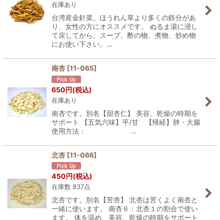
在庫あり
台湾産金針菜。ほうれん草より多くの鉄分があ
り、女性の方にオススメです。 ぬるま湯に浸し
て戻してから、スープ、酢の物、煮物、炒め物
にお使い下さい。…
南杏
[
11-065
]
650
円
(税込)
在庫あり
南杏です。別名【甜杏仁】 美容、乾燥の時期を
サポート 【五気六味】平/甘 【帰経】肺・大腸
使用方法： …
北杏
[
11-066
]
450
円
(税込)
在庫数 837点
北杏です。別名【苦杏】 北杏は苦くよく南杏と
一緒に使います。 南杏６：北杏１の割合で使い
ます。 体を温め、美容、乾燥の時期をサポート