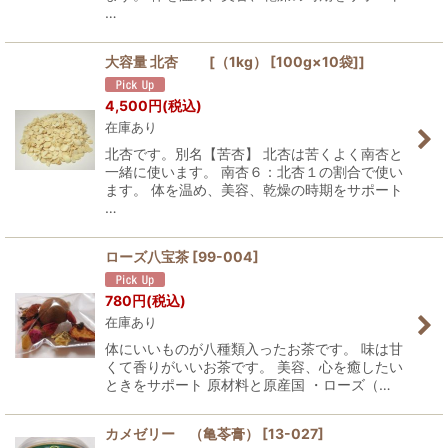
…
大容量 北杏 [（1kg） [100g×10袋]]
4,500
円
(税込)
在庫あり
北杏です。別名【苦杏】 北杏は苦くよく南杏と
一緒に使います。 南杏６：北杏１の割合で使い
ます。 体を温め、美容、乾燥の時期をサポート
…
ローズ八宝茶
[
99-004
]
780
円
(税込)
在庫あり
体にいいものが八種類入ったお茶です。 味は甘
くて香りがいいお茶です。 美容、心を癒したい
ときをサポート 原材料と原産国 ・ローズ（…
カメゼリー （亀苓膏）
[
13-027
]