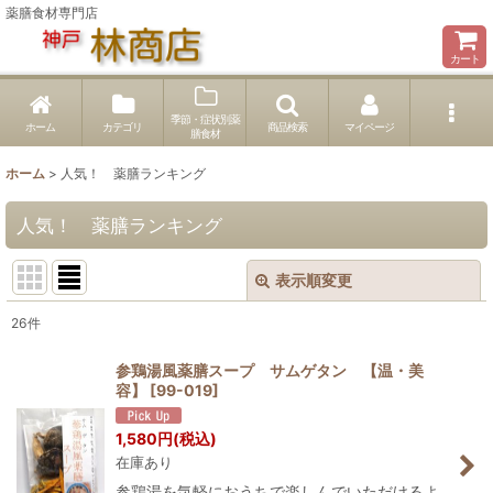
薬膳食材専門店
カート
季節・症状別薬
ホーム
カテゴリ
商品検索
マイページ
膳食材
ホーム
>
人気！ 薬膳ランキング
人気！ 薬膳ランキング
表示順変更
閉じる
26
件
表示数
:
参鶏湯風薬膳スープ サムゲタン 【温・美
容】
[
99-019
]
並び順
:
1,580
円
(税込)
在庫あり
絞り込む
参鶏湯を気軽におうちで楽しんでいただけるよ