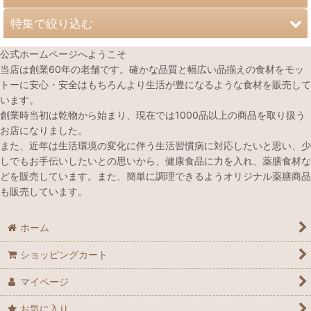
特集で絞り込む
薬膳食材
公式ホームページへようこそ
薬膳食材 大容量サイズ
春のオススメ薬膳食材
当店は創業60年の老舗です。確かな品質と幅広い品揃えの食材をモッ
トーに安心・安全はもちろんより生活が豊になるような食材を販売して
ボトル入り薬膳粥
夏のオススメ薬膳食材
います。
創業時当初は乾物から始まり、現在では1000品以上の商品を取り扱う
薬膳鍋・スープキット シリーズ
秋のオススメ薬膳食材
お店になりました。
また、近年は生活環境の変化に伴う生活習慣病に対応したいと思い、少
台湾グルメキット（おうちで簡単に台湾料理ができます。）
冬のオススメ薬膳食材
しでもお手伝いしたいとの思いから、健康食品に力を入れ、薬膳食材な
どを販売しています。また、簡単に調理できるようオリジナル薬膳商品
ヌガー（台湾名物）
心を癒したい時のおすすめ薬膳食材
も販売しています。
スパイス
健やかな元気を取り戻すためのおすすめ薬膳食材
ホーム
お茶&ハーブ
ぐっすり寝たいときのおすすめ薬膳食材
ショッピングカート
オリジナルマサラチャイ
美容におすすめ薬膳食材
マイページ
ドライフルーツ＆ナッツ
不要物排出をサポートにおすすめ薬膳食材
お気に入り