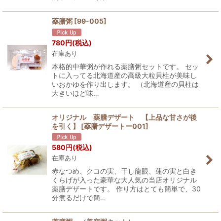
薬膳粥
[
99-005
]
780
円
(税込)
在庫あり
本格的中華粥が作れる薬膳粥セットです。 セッ
トに入ってる北海道産の高級大粒貝柱が美味し
いおかゆを作り出します。 （北海道産の貝柱は
大きいほど味…
オリジナル 薬膳デザート 【上品な甘さが後
を引く】
[
薬膳デザートー001
]
580
円
(税込)
在庫あり
赤なつめ、クコの実、干し龍眼、蓮の実と白き
くらげが入った豪華な大人気の当店オリジナル
薬膳デザートです。 作り方はとても簡単で、30
分煮るだけで簡…