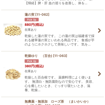
【帰経】脾・肝 血の巡りを改善し、体を…
蓮の実
[
11-062
]
880
円
(税込)
在庫あり
乾燥した蓮の実です。 この蓮の実は福建省で採
れる建寧蓮の実といわれる商品です。 食感が芋
のようにホクホクして美味しいです。 気を…
乾燥ゆり （百合)
[
11-063
]
380
円
(税込)
在庫あり
乾燥した百合根です。 薬膳料理によく使いま
す。 無漂白・無防腐剤なので安心です。 美容、
心を癒したいとき、ぐっすり寝たいとき、滋
養、乾燥…
無農薬・無添加 ローズ茶 （まいかいか）