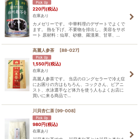
220
円
(税込)
在庫あり
カメゼリーです。 中華料理のデザートでよくで
ます。 熱を下げ、不要物を排出し、美容をサポ
ート 原材料：仙草、砂糖、羅漢果、甘草、…
高麗人参茶
[
88-027
]
1,550
円
(税込)
在庫あり
高麗人参茶です。 当店のロングセラーで冷え症
にお困りの方はもちろん、コックさん、ピアニ
スト、水泳選手など体力を使う人もよくお店に
買いに来る商品で…
川貝杏仁茶
[
99-008
]
980
円
(税込)
在庫あり