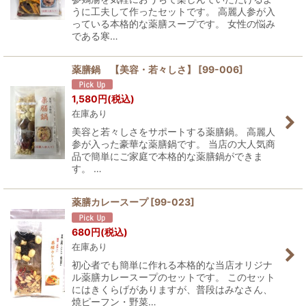
うに工夫して作ったセットです。 高麗人参が入
っている本格的な薬膳スープです。 女性の悩み
である寒…
薬膳鍋 【美容・若々しさ】
[
99-006
]
1,580
円
(税込)
在庫あり
美容と若々しさをサポートする薬膳鍋。 高麗人
参が入った豪華な薬膳鍋です。 当店の大人気商
品で簡単にご家庭で本格的な薬膳鍋ができま
す。 …
薬膳カレースープ
[
99-023
]
680
円
(税込)
在庫あり
初心者でも簡単に作れる本格的な当店オリジナ
ル薬膳カレースープのセットです。 このセット
にはきくらげがありますが、普段はみなさん、
焼ピーフン・野菜…