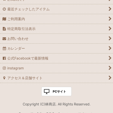
中華食材
理想のメリハリボディーをサポートするおすすめ薬膳食材
最近チェックしたアイテム
タイ食材
スマホ・パソコンをよく使う方におすすめ薬膳食材
ご利用案内
ベトナム食材
体を温めたい時におすすめ薬膳食材
特定商取引法表示
お問い合わせ
台湾・香港雑貨
鉄分が気になる時におすすめ薬膳食材
カレンダー
黒タピオカ
乾燥の時期のおすすめ薬膳食材
公式Facebookで最新情報
パイナップルケーキ
若々しさをサポートするおすすめ薬膳食材
instagram
アクセス＆店舗サイト
PCサイト
Copyright (C)林商店. All Rights Reserved.