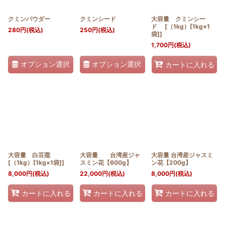
クミンパウダー
クミンシード
大容量 クミンシー
ド [（1kg）[1kg×1
280
円
(税込)
250
円
(税込)
袋]]
1,700
円
(税込)
オプション選択
オプション選択
カートに入れる
大容量 白豆蔲
大容量 台湾産ジャ
大容量 台湾産ジャスミ
[（1kg）[1kg×1袋]]
スミン花【600g】
ン花【200g】
8,000
円
(税込)
22,000
円
(税込)
8,000
円
(税込)
カートに入れる
カートに入れる
カートに入れる