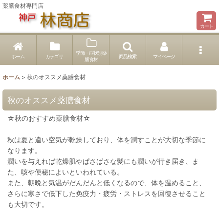
薬膳食材専門店
カート
季節・症状別薬
ホーム
カテゴリ
商品検索
マイページ
膳食材
ホーム
>
秋のオススメ薬膳食材
秋のオススメ薬膳食材
☆秋のおすすめ薬膳食材☆
秋は夏と違い空気が乾燥しており、体を潤すことが大切な季節に
なります。
潤いを与えれば乾燥肌やぱさぱさな髪にも潤いが行き届き、ま
た、咳や便秘によいといわれている。
また、朝晩と気温がだんだんと低くなるので、体を温めること、
さらに寒さで低下した免疫力・疲労・ストレスを回復させること
も大切です。