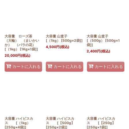
大容量 ローズ茶
大容量 山査子
大容量 山査子
（大輪） （まいかい
[（1kg） [500g×2袋]]
[（500g） [500g×1
か） （バラの花）
袋]]
4,500
円
(税込)
[（1kg） [1Kg×1袋]]
2,400
円
(税込)
20,000
円
(税込)
カートに入れる
カートに入れる
カートに入れる
大容量 ハイビスカ
大容量 ハイビスカ
大容量 ハイビスカ
ス [（1kg）
ス [【500g】
ス [【250g】
[250g×4袋]]
[250g×2袋]]
[250g×1袋]]