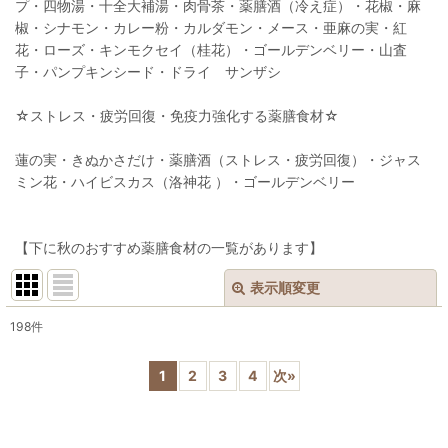
プ・四物湯・十全大補湯・肉骨茶・薬膳酒（冷え症）・花椒・麻
椒・シナモン・カレー粉・カルダモン・メース・亜麻の実・紅
花・ローズ・キンモクセイ（桂花）・ゴールデンベリー・山査
子・パンプキンシード・ドライ サンザシ
☆ストレス・疲労回復・免疫力強化する薬膳食材☆
蓮の実・きぬかさだけ・薬膳酒（ストレス・疲労回復）・ジャス
ミン花・ハイビスカス（洛神花 ）・ゴールデンベリー
【下に秋のおすすめ薬膳食材の一覧があります】
表示順変更
閉じる
198
件
表示数
:
1
2
3
4
次
»
並び順
: