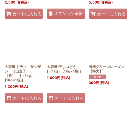
2,500
円
(税込)
5,500
円
(税込)
オプション選択
カートに入れる
カートに入れる
大容量 ドライ サンザ
大容量 干しぶどう
有機グリーンレーズン
シ （山査子）
[（1kg） [1Kg×1袋]]
【特大】
（条） [（1kg）
1,600
円
(税込)
[1Kg×1袋]]
390
円
(税込)
1,200
円
(税込)
カートに入れる
カートに入れる