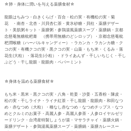
☆肺・身体に潤いを与える薬膳食材☆
龍眼はちみつ・白きくらげ・百合・松の実・有機松の実・菊
花 ・南杏・北杏・川貝杏仁茶・黄氷砂糖・貝柱・薬膳デザー
ト・美肌粥キット・薬膳粥・参鶏湯風薬膳スープ・薬膳鍋・京都
念慈菴無糖枇杷膏 （携帯用無糖のどシロップ）・京都念慈菴枇
杷潤喉糖（ハーバルキャンディー）・ラカンカ・ラカンカ糖・ク
コの実・有機クコの実・黒クコの実・山薬・もち米・くるみ・落
花生(大粒）・落花生(小粒）・ドライあんず・干しいちじく・干し
ぶどう・干し龍眼・龍眼肉・ペパーミント
☆身体を温める薬膳食材☆
もち米・黒米・黒クコの実・八角・乾姜・沙姜・五香粉・陳皮・
松の実・干しライチ・ライチ紅茶・干し龍眼・龍眼肉・和田なつ
め・赤なつめ（大粒）・種なし赤なつめ・なつめチップス・なつ
めとクルミのお菓子・高麗人参・高麗人参茶・人参ロイヤルゼリ
ードリンク・台湾産特製しょうが湯・マサラチャイ・薬膳火鍋・
薬膳デザート・参鶏湯風薬膳スープ・薬膳鍋・薬膳カレースー