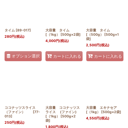
絞り込む
タイム
[
89-017
]
大容量 タイム
大容量 タイム
[（1kg） [500g×2袋]
[（500g） [500g×1
280
円
(税込)
袋]
4,000
円
(税込)
2,500
円
(税込)
オプション選択
カートに入れる
カートに入れる
ココナッツスライス
大容量 ココナッツス
大容量 エキナセア
（ファイン）
[
77-
ライス (ファイン)
[（1kg） [500g×2袋]
013
]
[（1kg） [500g×2
4,550
円
(税込)
袋]
250
円
(税込)
1,800
円
(税込)