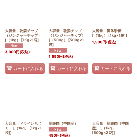
大容量 乾姜チップ
大容量 乾姜チップ
大容量 黄氷砂糖
（ジンジャーチップ）
（ジンジャーチップ）
[（1kg） [1kg×1袋]]
[（1kg） [1Kg×1袋]
[（500g） [500g×1
1,300
円
(税込)
袋]
3,000
円
(税込)
1,650
円
(税込)
カートに入れる
カートに入れる
カートに入れる
大容量 ドライいちじ
龍眼肉（中国産）
大容量 龍眼肉（中国
く [（1kg） [1kg×1
産） [（1kg）
袋]]
[500g×2袋]]
480
円
(税込)