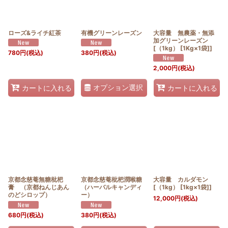
ローズ&ライチ紅茶
有機グリーンレーズン
大容量 無農薬・無添
加グリーンレーズン
[（1kg） [1Kg×1袋]]
780
円
(税込)
380
円
(税込)
2,000
円
(税込)
オプション選択
カートに入れる
カートに入れる
京都念慈菴無糖枇杷
京都念慈菴枇杷潤喉糖
大容量 カルダモン
膏 （京都ねんじあん
（ハーバルキャンディ
[（1kg） [1kg×1袋]]
のどシロップ）
ー）
12,000
円
(税込)
680
円
(税込)
380
円
(税込)