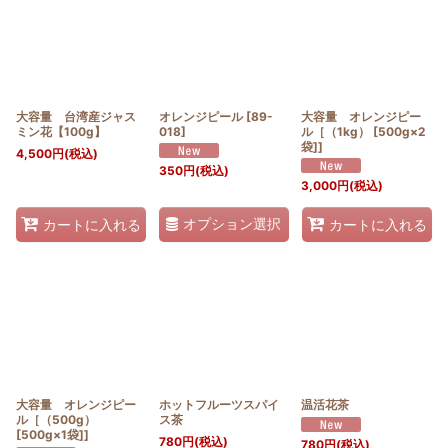
大容量 台湾産ジャス
オレンジピール
[
89-
大容量 オレンジピー
ミン花【100g】
018
]
ル［（1kg） [500g×2
袋]]
4,500
円
(税込)
350
円
(税込)
3,000
円
(税込)
オプション選択
カートに入れる
カートに入れる
大容量 オレンジピー
ホットフルーツスパイ
温活花茶
ル［（500g）
ス茶
[500g×1袋]]
780
円
(税込)
780
円
(税込)