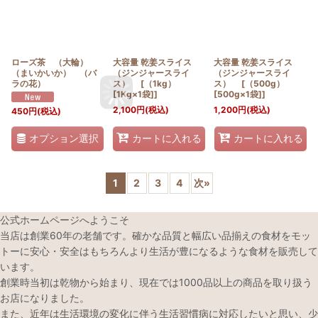
ローズ茶 （大輪）
大容量 乾姜スライス
大容量 乾姜スライス
（まいかいか） （バ
（ジンジャースライ
（ジンジャースライ
ラの花）
ス） [（1kg）
ス） [（500g）
[1Kg×1袋]]
[500g×1袋]]
2,100
円
(税込)
1,200
円
(税込)
450
円
(税込)
オプション選択
カートに入れる
カートに入れる
1
2
3
4
次
»
公式ホームページへようこそ
当店は創業60年の老舗です。確かな品質と幅広い品揃えの食材をモッ
トーに安心・安全はもちろんより生活が豊になるような食材を販売して
います。
創業時当初は乾物から始まり、現在では1000品以上の商品を取り扱う
お店になりました。
また、近年は生活環境の変化に伴う生活習慣病に対応したいと思い、少