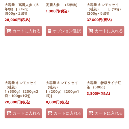
大容量 高麗人参（５
高麗人参 （5年物）
大容量 キンモクセイ
年物） [（1kg）
（桂花） [（1kg）
1,300
円
(税込)
[500g×２袋]]
[200g×５袋]]
28,000
円
(税込)
37,000
円
(税込)
オプション選択
カートに入れる
カートに入れる
大容量 キンモクセイ
大容量 キンモクセイ
大容量 特級ライチ紅
（桂花）
（桂花）
茶 （500g）
[（500g） [200g×2
[（200g） [200g×1
3,800
円
(税込)
袋・100g×1袋]]
袋]]
20,000
円
(税込)
8,000
円
(税込)
カートに入れる
カートに入れる
カートに入れる