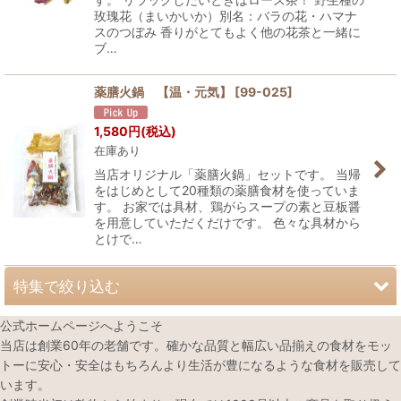
玫瑰花（まいかいか）別名：バラの花・ハマナ
スのつぼみ 香りがとてもよく他の花茶と一緒に
ブ…
薬膳火鍋 【温・元気】
[
99-025
]
1,580
円
(税込)
在庫あり
当店オリジナル「薬膳火鍋」セットです。 当帰
をはじめとして20種類の薬膳食材を使っていま
す。 お家では具材、鶏がらスープの素と豆板醤
を用意していただくだけです。 色々な具材から
とけで…
特集で絞り込む
公式ホームページへようこそ
春のオススメ薬膳食材
当店は創業60年の老舗です。確かな品質と幅広い品揃えの食材をモッ
トーに安心・安全はもちろんより生活が豊になるような食材を販売して
夏のオススメ薬膳食材
います。