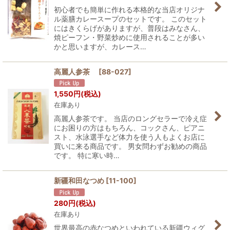
絞り込む
初心者でも簡単に作れる本格的な当店オリジナ
ル薬膳カレースープのセットです。 このセット
にはきくらげがありますが、普段はみなさん、
焼ピーフン・野菜炒めに使用されることが多い
かと思いますが、カレース…
高麗人参茶
[
88-027
]
1,550
円
(税込)
在庫あり
高麗人参茶です。 当店のロングセラーで冷え症
にお困りの方はもちろん、コックさん、ピアニ
スト、水泳選手など体力を使う人もよくお店に
買いに来る商品です。 男女問わずお勧めの商品
です。 特に寒い時…
新疆和田なつめ
[
11-100
]
280
円
(税込)
在庫あり
世界最高の赤なつめといわれている新疆ウィグ