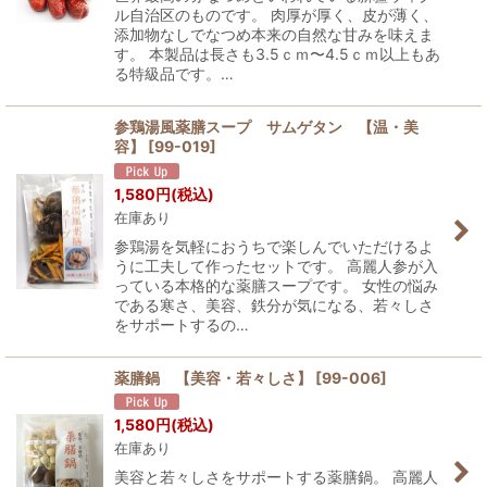
ル自治区のものです。 肉厚が厚く、皮が薄く、
添加物なしでなつめ本来の自然な甘みを味えま
す。 本製品は長さも3.5ｃｍ〜4.5ｃｍ以上もあ
る特級品です。…
参鶏湯風薬膳スープ サムゲタン 【温・美
容】
[
99-019
]
1,580
円
(税込)
在庫あり
参鶏湯を気軽におうちで楽しんでいただけるよ
うに工夫して作ったセットです。 高麗人参が入
っている本格的な薬膳スープです。 女性の悩み
である寒さ、美容、鉄分が気になる、若々しさ
をサポートするの…
薬膳鍋 【美容・若々しさ】
[
99-006
]
1,580
円
(税込)
在庫あり
美容と若々しさをサポートする薬膳鍋。 高麗人