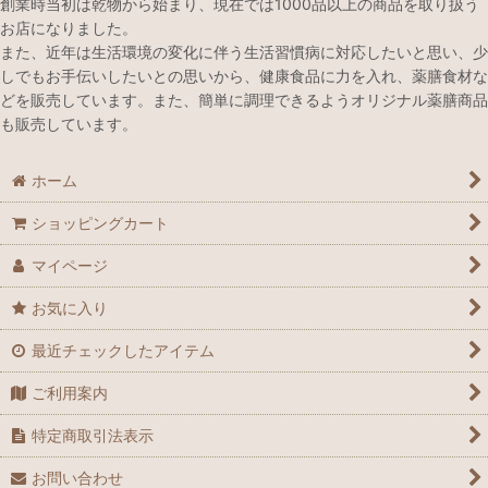
創業時当初は乾物から始まり、現在では1000品以上の商品を取り扱う
秋のオススメ薬膳食材
お店になりました。
また、近年は生活環境の変化に伴う生活習慣病に対応したいと思い、少
冬のオススメ薬膳食材
しでもお手伝いしたいとの思いから、健康食品に力を入れ、薬膳食材な
どを販売しています。また、簡単に調理できるようオリジナル薬膳商品
心を癒したい時のおすすめ薬膳食材
も販売しています。
健やかな元気を取り戻すためのおすすめ薬膳食材
ホーム
ぐっすり寝たいときのおすすめ薬膳食材
ショッピングカート
美容におすすめ薬膳食材
マイページ
不要物排出をサポートにおすすめ薬膳食材
お気に入り
理想のメリハリボディーをサポートするおすすめ薬膳食材
最近チェックしたアイテム
スマホ・パソコンをよく使う方におすすめ薬膳食材
ご利用案内
体を温めたい時におすすめ薬膳食材
特定商取引法表示
お問い合わせ
鉄分が気になる時におすすめ薬膳食材