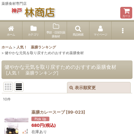
薬膳食材専門店
カート
季節・症状別薬
ホーム
カテゴリ
商品検索
マイページ
膳食材
ホーム
>
人気！ 薬膳ランキング
>
健やかな元気を取り戻すためのおすすめ薬膳食材
健やかな元気を取り戻すためのおすすめ薬膳食材
[
人気！ 薬膳ランキング
]
表示順変更
閉じる
10
件
表示数
:
薬膳カレースープ
[
99-023
]
並び順
:
680
円
(税込)
在庫あり