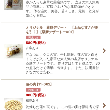
参が入った豪華な薬膳鍋です。 当店の大人気商
品で簡単にご家庭で本格的な薬膳鍋ができま
す。 体を温め、美容、若々しさ、元気、鉄分が
気になる時…
オリジナル 薬膳デザート 【上品な甘さが後
を引く】
[
薬膳デザートー001
]
580
円
(税込)
在庫あり
赤なつめ、クコの実、干し龍眼、蓮の実と白き
くらげが入った豪華な大人気の当店オリジナル
薬膳デザートです。 作り方はとても簡単で、30
分煮るだけで簡単に出来ます。 また、説明書付
きなのでご安心…
蓮の実
[
11-062
]
880
円
(税込)
在庫あり
乾燥した蓮の実です。 この蓮の実は福建省で採