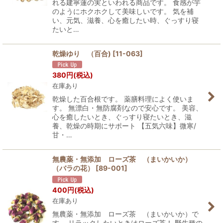
れる建寧蓮の実といわれる商品です。 食感が芋
のようにホクホクして美味しいです。 気を補
い、元気、滋養、心を癒したい時、ぐっすり寝
たいと…
乾燥ゆり （百合)
[
11-063
]
380
円
(税込)
在庫あり
乾燥した百合根です。 薬膳料理によく使いま
す。 無漂白・無防腐剤なので安心です。 美容、
心を癒したいとき、ぐっすり寝たいとき、滋
養、乾燥の時期にサポート 【五気六味】微寒/
甘・…
無農薬・無添加 ローズ茶 （まいかいか）
（バラの花）
[
89-001
]
400
円
(税込)
在庫あり
無農薬・無添加 ローズ茶 （まいかいか）で
す。 リラックしたいときはローズ茶！ 野生種の