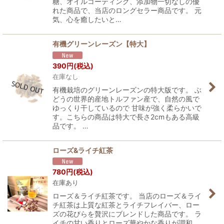
糖、オイルコーティング、添加物一切なしの優
れた商品で、当店のロングセラー商品です。 元
気、心を癒したいと…
有機グリーンレーズン【特大】
390
円
(税込)
在庫なし
有機栽培のグリーンレーズンの特大版です。 ぶ
どうの世界的産地トルファン産で、自然の風で
ゆっくり干しているので 甘味が強く柔らかいで
す。こちらの商品は特大で長さ2cmもある高級
品です。 …
ローズ&ライチ紅茶
780
円
(税込)
在庫あり
ローズ＆ライチ紅茶です。 当店のローズ＆ライ
チ紅茶は上質な紅茶とライチフレイバー、ロー
ズの花びらを贅沢にブレンドした商品です。 ラ
イチの甘い香りとローズ華やかな香りが調和