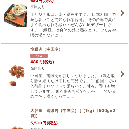
680
円
(税込)
在庫あり
オリジナルはと麦・緑豆湯です。 日本と同じで
蒸し暑いことで知られる台湾。 その台湾で夏に
よく食べられる緑豆のぜんざい風デザートで
す。 「緑豆」は身体の熱と湿をとり、むくみや
喉の渇きなどに…
龍眼肉（中国産）
480
円
(税込)
在庫あり
中国産、龍眼肉が新しくなりました。（殻を取
り除き果肉だけ干した商品です。） 前回までの
入荷品よりソフトで柔らかく、甘み、香りも増
しています。 また果肉を茹でてから干している
ので色は濃くなってい…
大容量 龍眼肉（中国産） [（1kg） [500g×2
袋]]
5,500
円
(税込)