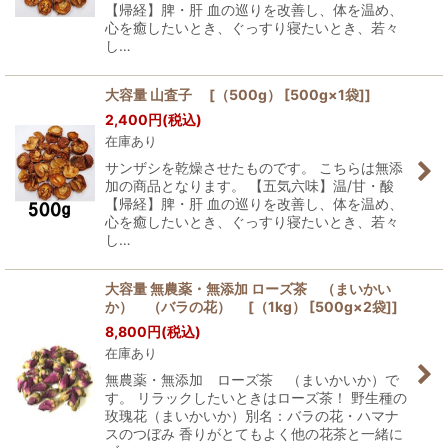
【帰経】脾・肝 血の巡りを改善し、体を温め、
心を癒したいとき、ぐっすり寝たいとき、若々
し…
大容量 山査子 [（500g） [500g×1袋]]
2,400
円
(税込)
在庫あり
サンザシを乾燥させたものです。 こちらは無添
加の商品となります。 【五気六味】温/甘・酸
【帰経】脾・肝 血の巡りを改善し、体を温め、
心を癒したいとき、ぐっすり寝たいとき、若々
し…
大容量 無農薬・無添加 ローズ茶 （まいかい
か） （バラの花） [（1kg） [500g×2袋]]
8,800
円
(税込)
在庫あり
無農薬・無添加 ローズ茶 （まいかいか）で
す。 リラックしたいときはローズ茶！ 野生種の
玫瑰花（まいかいか）別名：バラの花・ハマナ
スのつぼみ 香りがとてもよく他の花茶と一緒に