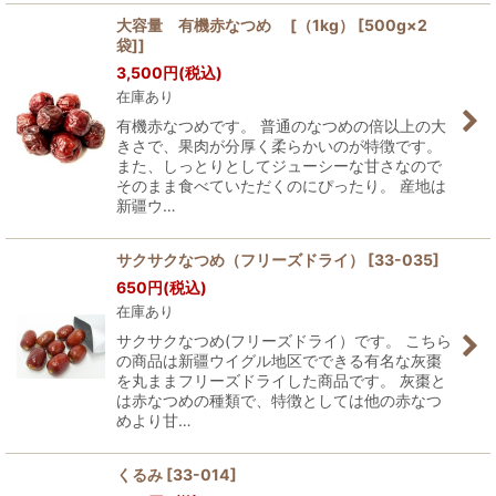
大容量 有機赤なつめ [（1kg） [500g×2
袋]]
3,500
円
(税込)
在庫あり
有機赤なつめです。 普通のなつめの倍以上の大
きさで、果肉が分厚く柔らかいのが特徴です。
また、しっとりとしてジューシーな甘さなので
そのまま食べていただくのにぴったり。 産地は
新疆ウ…
サクサクなつめ（フリーズドライ）
[
33-035
]
650
円
(税込)
在庫あり
サクサクなつめ(フリーズドライ）です。 こちら
の商品は新疆ウイグル地区でできる有名な灰棗
を丸ままフリーズドライした商品です。 灰棗と
は赤なつめの種類で、特徴としては他の赤なつ
めより甘…
くるみ
[
33-014
]