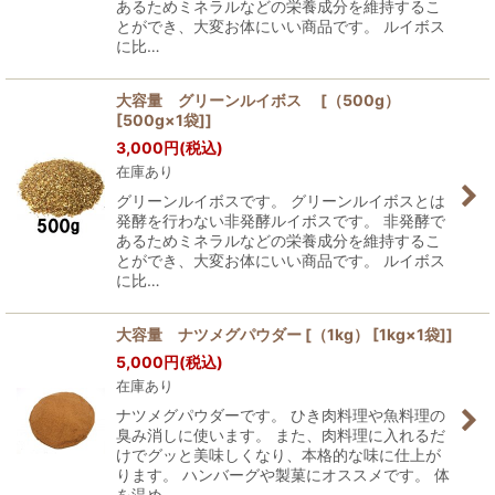
あるためミネラルなどの栄養成分を維持するこ
とができ、大変お体にいい商品です。 ルイボス
に比…
大容量 グリーンルイボス [（500g）
[500g×1袋]]
3,000
円
(税込)
在庫あり
グリーンルイボスです。 グリーンルイボスとは
発酵を行わない非発酵ルイボスです。 非発酵で
あるためミネラルなどの栄養成分を維持するこ
とができ、大変お体にいい商品です。 ルイボス
に比…
大容量 ナツメグパウダー [（1kg） [1kg×1袋]]
5,000
円
(税込)
在庫あり
ナツメグパウダーです。 ひき肉料理や魚料理の
臭み消しに使います。 また、肉料理に入れるだ
けでグッと美味しくなり、本格的な味に仕上が
ります。 ハンバーグや製菓にオススメです。 体
を温め、…