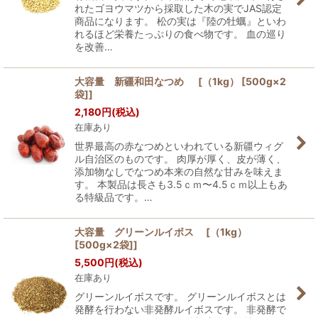
れたゴヨウマツから採取した木の実でJAS認定
商品になります。 松の実は『陸の牡蠣』といわ
れるほど栄養たっぷりの食べ物です。 血の巡り
を改善…
大容量 新疆和田なつめ [（1kg） [500g×2
袋]]
2,180
円
(税込)
在庫あり
世界最高の赤なつめといわれている新疆ウィグ
ル自治区のものです。 肉厚が厚く、皮が薄く、
添加物なしでなつめ本来の自然な甘みを味えま
す。 本製品は長さも3.5ｃｍ〜4.5ｃｍ以上もあ
る特級品です。…
大容量 グリーンルイボス [（1kg）
[500g×2袋]]
5,500
円
(税込)
在庫あり
グリーンルイボスです。 グリーンルイボスとは
発酵を行わない非発酵ルイボスです。 非発酵で