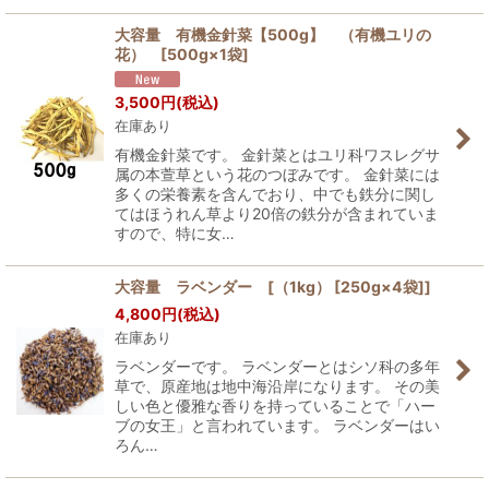
大容量 有機金針菜【500g】 （有機ユリの
花） [500g×1袋]
3,500
円
(税込)
在庫あり
有機金針菜です。 金針菜とはユリ科ワスレグサ
属の本萱草という花のつぼみです。 金針菜には
多くの栄養素を含んでおり、中でも鉄分に関し
てはほうれん草より20倍の鉄分が含まれていま
すので、特に女…
大容量 ラベンダー [（1kg） [250g×4袋]]
4,800
円
(税込)
在庫あり
ラベンダーです。 ラベンダーとはシソ科の多年
草で、原産地は地中海沿岸になります。 その美
しい色と優雅な香りを持っていることで「ハー
ブの女王」と言われています。 ラベンダーはい
ろん…