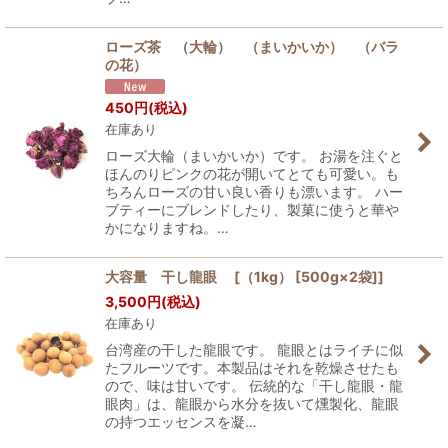
ローズ茶 （大輪） （まいかいか） （バラ
の花）
450
円
(税込)
在庫あり
ローズ大輪（まいかいか）です。 お湯を注ぐと
ほんのりピンクの花が開いてとても可愛い。も
ちろんローズの甘い良い香りも漂います。 ハー
ブティーにブレンドしたり、製菓に使うと華や
かになりますね。…
大容量 干し龍眼 [（1kg） [500g×2袋]]
3,500
円
(税込)
在庫あり
台湾産の干した龍眼です。 龍眼とはライチに似
たフルーツです。本製品はそれを乾燥させたも
ので、味は甘いです。 伝統的な「干し龍眼・龍
眼肉」は、龍眼から水分を抜いて燻製化、龍眼
の持つエッセンスを凝…