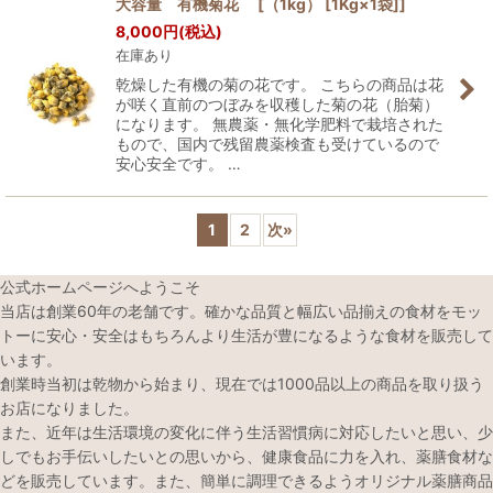
大容量 有機菊花 [（1kg） [1Kg×1袋]]
8,000
円
(税込)
在庫あり
乾燥した有機の菊の花です。 こちらの商品は花
が咲く直前のつぼみを収穫した菊の花（胎菊）
になります。 無農薬・無化学肥料で栽培された
もので、国内で残留農薬検査も受けているので
安心安全です。 …
1
2
次
»
公式ホームページへようこそ
当店は創業60年の老舗です。確かな品質と幅広い品揃えの食材をモッ
トーに安心・安全はもちろんより生活が豊になるような食材を販売して
います。
創業時当初は乾物から始まり、現在では1000品以上の商品を取り扱う
お店になりました。
また、近年は生活環境の変化に伴う生活習慣病に対応したいと思い、少
しでもお手伝いしたいとの思いから、健康食品に力を入れ、薬膳食材な
どを販売しています。また、簡単に調理できるようオリジナル薬膳商品