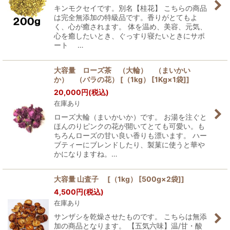
キンモクセイです。別名【桂花】 こちらの商品
は完全無添加の特級品です。香りがとてもよ
く、心が癒されます。 体を温め、美容、元気、
心を癒したいとき、ぐっすり寝たいときにサポ
ート …
大容量 ローズ茶 （大輪） （まいかい
か） （バラの花） [（1kg） [1Kg×1袋]]
20,000
円
(税込)
在庫あり
ローズ大輪（まいかいか）です。 お湯を注ぐと
ほんのりピンクの花が開いてとても可愛い。も
ちろんローズの甘い良い香りも漂います。 ハー
ブティーにブレンドしたり、製菓に使うと華や
かになりますね。…
大容量 山査子 [（1kg） [500g×2袋]]
4,500
円
(税込)
在庫あり
サンザシを乾燥させたものです。 こちらは無添
加の商品となります。 【五気六味】温/甘・酸