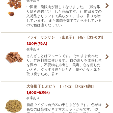
在庫あり
中国産、龍眼肉が新しくなりました。（殻を取
り除き果肉だけ干した商品です。） 前回までの
入荷品よりソフトで柔らかく、甘み、香りも増
しています。 また果肉を茹でてから干している
ので色は濃くなってい…
ドライ サンザシ （山査子）（条）
[
33-001
]
300
円
(税込)
在庫あり
さんざしとはフルーツです。 そのまま食べた
り、酢豚料理に使います。 血の巡りを改善し体
を温め、、不要物を排出し、美容、心を癒した
いとき、ぐっすり寝たいとき、健やかな元気を
取り戻すため、若々…
大容量 干しぶどう [（1kg） [1Kg×1袋]]
1,600
円
(税込)
在庫あり
新疆ウイグル自治区の干しぶどうです。 色が緑
色なのは品種がネオマスカットからです。 砂