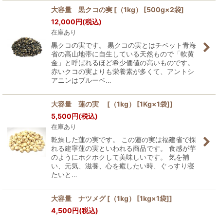
大容量 黒クコの実 [（1kg） [500g×2袋]
12,000
円
(税込)
在庫あり
黒クコの実です。 黒クコの実とはチベット青海
省の高山地帯に自生している天然もので「軟黄
金」と呼ばれるほど希少価値の高いものです。
赤いクコの実よりも栄養素が多くて、アントシ
アニンはブルーベ…
大容量 蓮の実 [（1kg） [1Kg×1袋]]
5,500
円
(税込)
在庫あり
乾燥した蓮の実です。 この蓮の実は福建省で採
れる建寧蓮の実といわれる商品です。 食感が芋
のようにホクホクして美味しいです。 気を補
い、元気、滋養、心を癒したい時、ぐっすり寝
たいと…
大容量 ナツメグ [（1kg） [1kg×1袋]]
4,500
円
(税込)