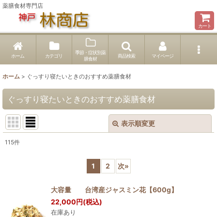
薬膳食材専門店
カート
季節・症状別薬
ホーム
カテゴリ
商品検索
マイページ
膳食材
ホーム
>
ぐっすり寝たいときのおすすめ薬膳食材
ぐっすり寝たいときのおすすめ薬膳食材
表示順変更
閉じる
115
件
表示数
:
1
2
次
»
並び順
:
大容量 台湾産ジャスミン花【600g】
22,000
円
(税込)
絞り込む
在庫あり