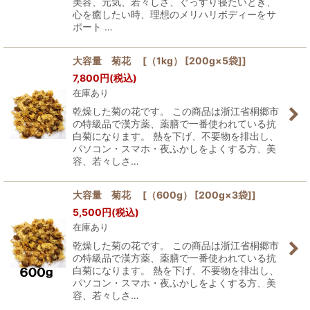
美容、元気、若々しさ、ぐっすり寝たいとき、
心を癒したい時、理想のメリハリボディーをサ
ポート …
大容量 菊花 [（1kg） [200g×5袋]]
7,800
円
(税込)
在庫あり
乾燥した菊の花です。 この商品は浙江省桐郷市
の特級品で漢方薬、薬膳で一番使われている抗
白菊になります。 熱を下げ、不要物を排出し、
パソコン・スマホ・夜ふかしをよくする方、美
容、若々しさ…
大容量 菊花 [（600g） [200g×3袋]]
5,500
円
(税込)
在庫あり
乾燥した菊の花です。 この商品は浙江省桐郷市
の特級品で漢方薬、薬膳で一番使われている抗
白菊になります。 熱を下げ、不要物を排出し、
パソコン・スマホ・夜ふかしをよくする方、美
容、若々しさ…