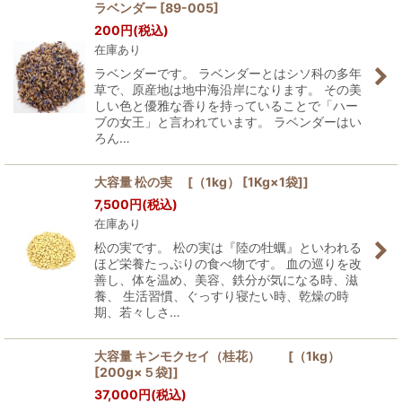
ラベンダー
[
89-005
]
200
円
(税込)
在庫あり
ラベンダーです。 ラベンダーとはシソ科の多年
草で、原産地は地中海沿岸になります。 その美
しい色と優雅な香りを持っていることで「ハー
ブの女王」と言われています。 ラベンダーはい
ろん…
大容量 松の実 [（1kg） [1Kg×1袋]]
7,500
円
(税込)
在庫あり
松の実です。 松の実は『陸の牡蠣』といわれる
ほど栄養たっぷりの食べ物です。 血の巡りを改
善し、体を温め、美容、鉄分が気になる時、滋
養、 生活習慣、ぐっすり寝たい時、乾燥の時
期、若々しさ…
大容量 キンモクセイ（桂花） [（1kg）
[200g×５袋]]
37,000
円
(税込)