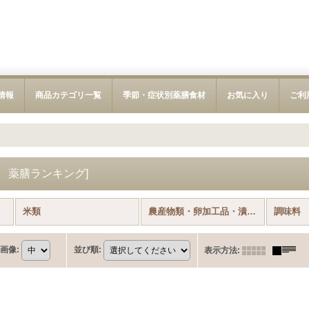
新情報
商品カテゴリ一覧
季節・症状別薬膳食材
お気に入り
ご利
 薬膳ランキング
]
米類
農産物類・卵加工品・漬物類
調味料
画像
:
並び順
:
表示方法
: