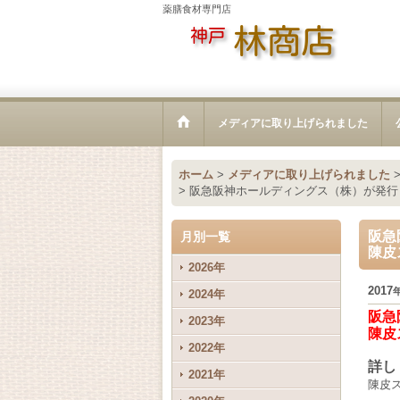
薬膳食材専門店
メディアに取り上げられました
ホーム
>
メディアに取り上げられました
>
阪急阪神ホールディングス（株）が発行
阪急
月別一覧
陳皮
2026年
2017
2024年
阪急
2023年
陳皮
2022年
詳
2021年
陳皮