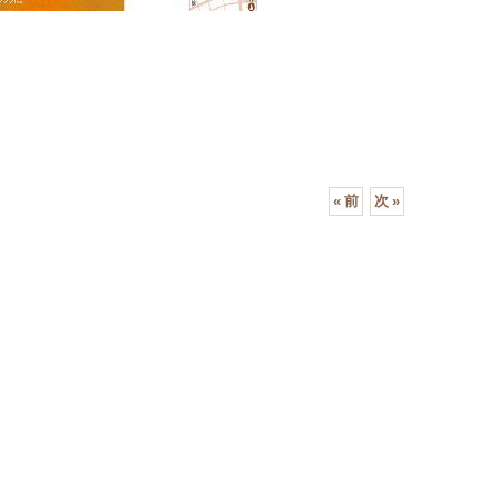
«
前
次
»