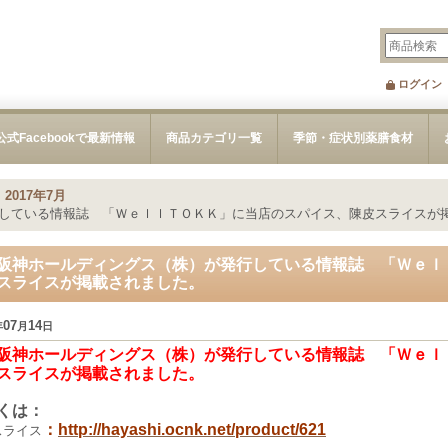
ログイン
公式Facebookで最新情報
商品カテゴリ一覧
季節・症状別薬膳食材
>
2017年7月
している情報誌 「ＷｅｌｌＴＯＫＫ」に当店のスパイス、陳皮スライスが
阪神ホールディングス（株）が発行している情報誌 「Ｗｅｌ
スライスが掲載されました。
07
14
年
月
日
阪神ホールディングス（株）が発行している情報誌 「Ｗｅｌ
スライスが掲載されました。
しくは：
：
http://hayashi.ocnk.net/product/621
スライス