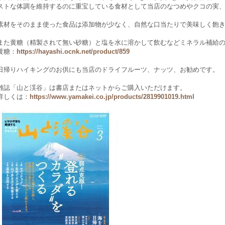
ストな体調を維持するのに重宝している食材として当店のなつめやクコの実
素材をそのまま使った食品は添加物が少なく、自然な口当たりで美味しく飽
また黄糖（精製されて無い砂糖）と塩を水に溶かして飲むなどミネラル補給
黄糖：
https://hayashi.ocnk.net/product/859
日帰りハイキングのお供にも当店のドライフルーツ、ナッツ、お勧めです。
雑誌「山と渓谷」は
書店またはネットからご購入いただけます。
詳しくは：
https://www.yamakei.co.jp/products/2819901019.html