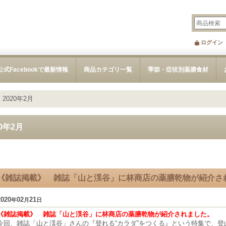
ログイン
公式Facebookで最新情報
商品カテゴリ一覧
季節・症状別薬膳食材
>
2020年2月
20年2月
《雑誌掲載》 雑誌「山と渓谷」に林商店の薬膳乾物が紹介さ
2020
02
21
年
月
日
《雑誌掲載》 雑誌「山と渓谷」に林商店の薬膳乾物が紹介されました。
今回、雑誌「山と渓谷」さんの『登れる“カラダ”をつくる』という特集で、