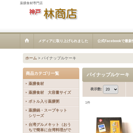
薬膳食材専門店
メディアに取り上げられました
公式Facebookで最
ホーム
>
パイナップルケーキ
商品カテゴリ一覧
パイナップルケーキ
薬膳食材
表示数
:
薬膳食材 大容量サイズ
ボトル入り薬膳粥
1
件
薬膳鍋・スープキット
シリーズ
台湾グルメキット（おう
ちで簡単に台湾料理がで