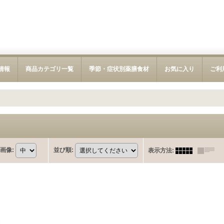
新情報
商品カテゴリ一覧
季節・症状別薬膳食材
お気に入り
ご利
画像
:
並び順
:
表示方法
: