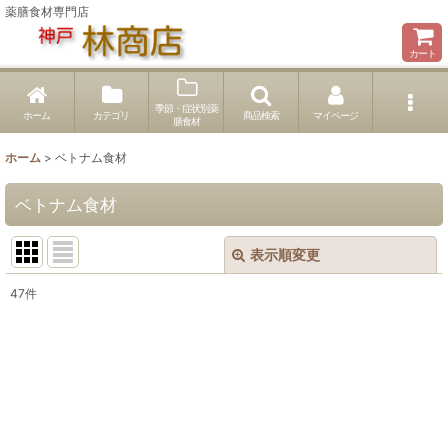
薬膳食材専門店
カート
季節・症状別薬
ホーム
カテゴリ
商品検索
マイページ
膳食材
ホーム
>
ベトナム食材
ベトナム食材
表示順変更
閉じる
47
件
サブカテゴリ
:
表示数
:
並び順
: