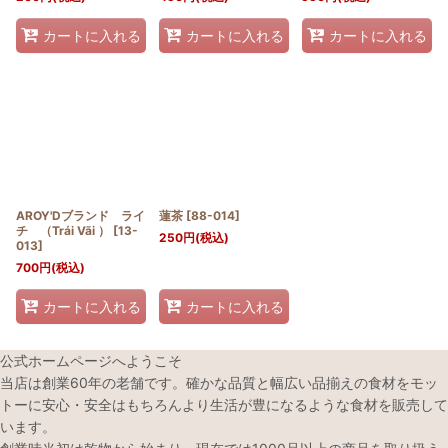
カートに入れる
カートに入れる
カートに入れる
AROY'Dブランド ライ
蓮茶
[
88-014
]
チ （Trái Vãi ）
[
13-
250
円
(税込)
013
]
700
円
(税込)
カートに入れる
カートに入れる
公式ホームページへようこそ
当店は創業60年の老舗です。確かな品質と幅広い品揃えの食材をモッ
トーに安心・安全はもちろんより生活が豊になるような食材を販売して
います。