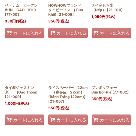
ベトナム ビーフン
HOWHOWブランド
タイ産もち米
絞り込む
BUN GAO KHO
タイビーフン ( Bún
（Nếp）
[
21-010
]
[
77-001
]
Khô)
[
21-005
]
1,050
円
(税込)
350
円
(税込)
350
円
(税込)
カートに入れる
カートに入れる
カートに入れる
タイ産ジャスミン
ライスペーパー 22cm
ブンボッフェー
米 (Gao Thóm)
（春巻皮 22cm）
Bún Bò Huế
[
77-002
]
[
21-009
]
(Bánh Tráng (22cm))
350
円
(税込)
[
21-007
]
1,000
円
(税込)
550
円
(税込)
カートに入れる
カートに入れる
カートに入れる