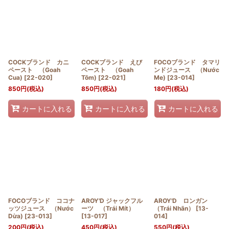
COCKブランド カニ
COCKブランド えび
FOCOブランド タマリ
ペースト （Goah
ペースト （Goah
ンドジュース （Nước
Cua)
[
22-020
]
Tõm)
[
22-021
]
Me)
[
23-014
]
850
円
(税込)
850
円
(税込)
180
円
(税込)
カートに入れる
カートに入れる
カートに入れる
FOCOブランド ココナ
AROY'D ジャックフル
AROY'D ロンガン
ッツジュース （Nước
ーツ （Trái Mít）
（Trái Nhãn）
[
13-
Dừa)
[
23-013
]
[
13-017
]
014
]
200
円
(税込)
450
円
(税込)
550
円
(税込)