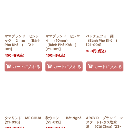
ママブランド センレ
ママブランド センヤ
ベトナムフォー麺
ック ２ｍｍ （Bánh
イ （10mm）
（Bánh Phở Khô )
Phở Khô )
[
21-
（Bánh Phở Khô )
[
21-004
]
001
]
[
21-002
]
380
円
(税込)
450
円
(税込)
450
円
(税込)
カートに入れる
カートに入れる
カートに入れる
タマリンド ME CHUA
秋ウコン Bôt Nghê
AROY'D ブランド マ
[
21-030
]
[
55-012
]
スタードレタス塩水
漬 （Cãi Chua)
[
23-