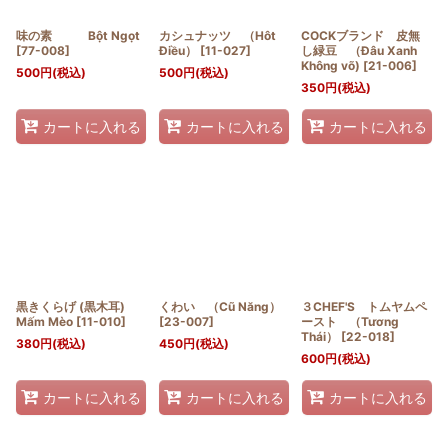
味の素 Bột Ngọt
カシュナッツ （Hôt
COCKブランド 皮無
[
77-008
]
Điều）
[
11-027
]
し緑豆 （Đâu Xanh
Không võ)
[
21-006
]
500
円
(税込)
500
円
(税込)
350
円
(税込)
カートに入れる
カートに入れる
カートに入れる
黒きくらげ (黒木耳)
くわい （Cũ Năng）
３CHEF'S トムヤムペ
Mấm Mèo
[
11-010
]
[
23-007
]
ースト （Tương
Thái）
[
22-018
]
380
円
(税込)
450
円
(税込)
600
円
(税込)
カートに入れる
カートに入れる
カートに入れる