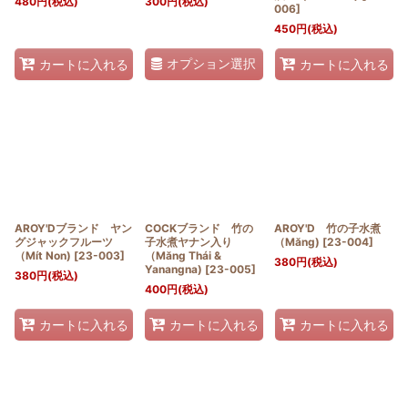
480
円
(税込)
300
円
(税込)
006
]
450
円
(税込)
オプション選択
カートに入れる
カートに入れる
AROY'Dブランド ヤン
COCKブランド 竹の
AROY'D 竹の子水煮
グジャックフルーツ
子水煮ヤナン入り
（Măng)
[
23-004
]
（Mít Non)
[
23-003
]
（Măng Thái &
380
円
(税込)
Yanangna)
[
23-005
]
380
円
(税込)
400
円
(税込)
カートに入れる
カートに入れる
カートに入れる