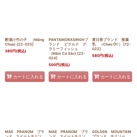
酢漬け竹の子 （Mâng
PANTAINORASINGHブ
黄日香ブランド 辣腐
Chua)
[
22-025
]
ランド ピクルド グ
乳 （Chao Ớt ）
[
12-
ラミーフィッシュ
022
]
380
円
(税込)
（Mắm Cá Săc)
[
22-
580
円
(税込)
024
]
500
円
(税込)
カートに入れる
カートに入れる
カートに入れる
MAE PRANOM ブラ
MAE PRANOM ブラ
GOLDEN MOUNTAIN
ンド スイートチリソ
ンド スイートチリソ
ブランド チリソー