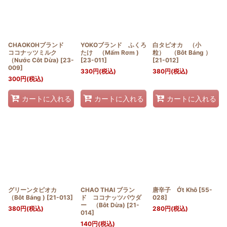
CHAOKOHブランド
YOKOブランド ふくろ
白タピオカ （小
ココナッツミルク
たけ （Mấm Rơm )
粒） （Bôt Báng ）
（Nước Côt Dừa)
[
23-
[
23-011
]
[
21-012
]
009
]
330
円
(税込)
380
円
(税込)
300
円
(税込)
カートに入れる
カートに入れる
カートに入れる
グリーンタピオカ
CHAO THAI ブラン
唐辛子 Ớt Khô
[
55-
（Bôt Báng )
[
21-013
]
ド ココナッツパウダ
028
]
ー （Bôt Dừa)
[
21-
380
円
(税込)
280
円
(税込)
014
]
140
円
(税込)