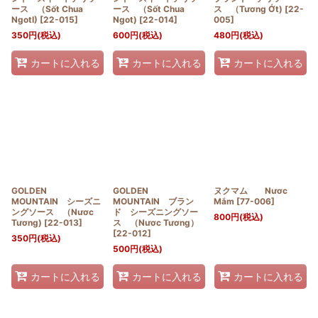
ース （Sốt Chua
ース （Sốt Chua
ス （Tương Ớt)
[
22-
NgotI)
[
22-015
]
Ngot)
[
22-014
]
005
]
350
円
(税込)
600
円
(税込)
480
円
(税込)
カートに入れる
カートに入れる
カートに入れる
GOLDEN
GOLDEN
ヌクマム Nươc
MOUNTAIN シーズニ
MOUNTAIN ブラン
Mắm
[
77-006
]
ングソース （Nươc
ド シーズニングソー
800
円
(税込)
Tương)
[
22-013
]
ス （Nươc Tương）
[
22-012
]
350
円
(税込)
500
円
(税込)
カートに入れる
カートに入れる
カートに入れる