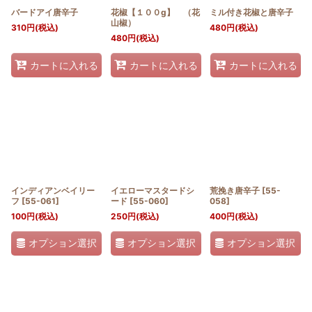
バードアイ唐辛子
花椒【１００g】 （花
ミル付き花椒と唐辛子
山椒）
310
円
(税込)
480
円
(税込)
480
円
(税込)
カートに入れる
カートに入れる
カートに入れる
インディアンベイリー
イエローマスタードシ
荒挽き唐辛子
[
55-
フ
[
55-061
]
ード
[
55-060
]
058
]
100
円
(税込)
250
円
(税込)
400
円
(税込)
オプション選択
オプション選択
オプション選択