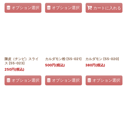
オプション選択
オプション選択
カートに入れる
陳皮（チンピ）スライ
カルダモン粉
[
55-021
]
カルダモン
[
55-020
]
ス
[
55-023
]
500
円
(税込)
380
円
(税込)
250
円
(税込)
オプション選択
オプション選択
オプション選択