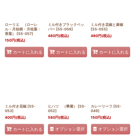
ローリエ （ローレ
ミル付きブラックペッ
ミル付き花椒と麻椒
ル・月桂樹・月桂葉・
パー
[
55-056
]
[
55-055
]
香葉）
[
55-057
]
480
円
(税込)
480
円
(税込)
150
円
(税込)
カートに入れる
カートに入れる
カートに入れる
ミル付き花椒
[
55-
ヒハツ （畢撥）
[
55-
カレーリーフ
[
55-
053
]
052
]
049
]
400
円
(税込)
580
円
(税込)
150
円
(税込)
オプション選択
オプション選択
カートに入れる