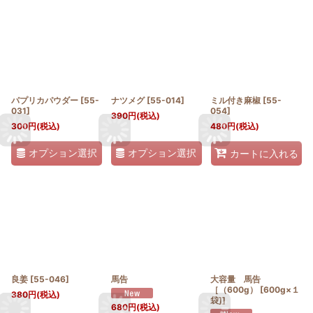
パプリカパウダー
[
55-
ナツメグ
[
55-014
]
ミル付き麻椒
[
55-
031
]
054
]
390
円
(税込)
300
円
(税込)
480
円
(税込)
オプション選択
オプション選択
カートに入れる
良姜
[
55-046
]
馬告
大容量 馬告
［（600g） [600g×１
380
円
(税込)
袋]]
680
円
(税込)