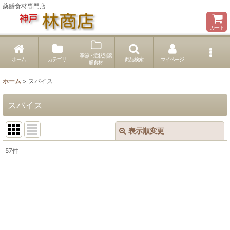
薬膳食材専門店
カート
季節・症状別薬
ホーム
カテゴリ
商品検索
マイページ
膳食材
ホーム
>
スパイス
スパイス
表示順変更
閉じる
57
件
表示数
:
並び順
:
絞り込む