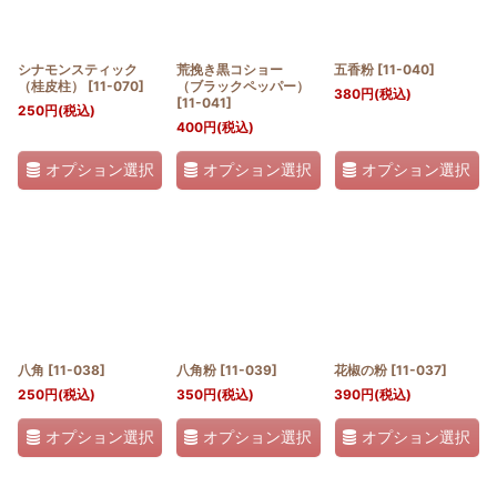
シナモンスティック
荒挽き黒コショー
五香粉
[
11-040
]
（桂皮柱）
[
11-070
]
（ブラックペッパー）
380
円
(税込)
[
11-041
]
250
円
(税込)
400
円
(税込)
オプション選択
オプション選択
オプション選択
八角
[
11-038
]
八角粉
[
11-039
]
花椒の粉
[
11-037
]
250
円
(税込)
350
円
(税込)
390
円
(税込)
オプション選択
オプション選択
オプション選択