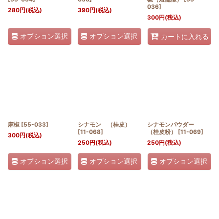
036
]
280
円
(税込)
390
円
(税込)
300
円
(税込)
オプション選択
オプション選択
カートに入れる
麻椒
[
55-033
]
シナモン （桂皮）
シナモンパウダー
[
11-068
]
（桂皮粉）
[
11-069
]
300
円
(税込)
250
円
(税込)
250
円
(税込)
オプション選択
オプション選択
オプション選択