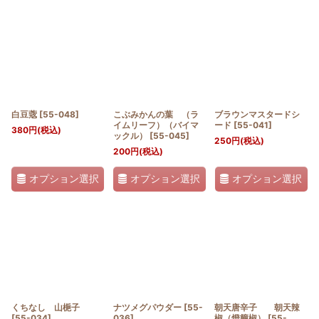
白豆蔲
[
55-048
]
こぶみかんの葉 （ラ
ブラウンマスタードシ
イムリーフ）（バイマ
ード
[
55-041
]
380
円
(税込)
ックル）
[
55-045
]
250
円
(税込)
200
円
(税込)
オプション選択
オプション選択
オプション選択
くちなし 山梔子
ナツメグパウダー
[
55-
朝天唐辛子 朝天辣
[
55-034
]
036
]
椒（燈籠椒）
[
55-