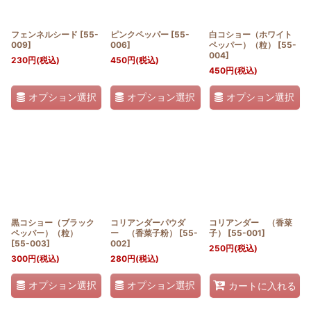
フェンネルシード
[
55-
ピンクペッパー
[
55-
白コショー（ホワイト
009
]
006
]
ペッパー）（粒）
[
55-
004
]
230
円
(税込)
450
円
(税込)
450
円
(税込)
オプション選択
オプション選択
オプション選択
黒コショー（ブラック
コリアンダーパウダ
コリアンダー （香菜
ペッパー）（粒）
ー （香菜子粉）
[
55-
子）
[
55-001
]
[
55-003
]
002
]
250
円
(税込)
300
円
(税込)
280
円
(税込)
オプション選択
オプション選択
カートに入れる