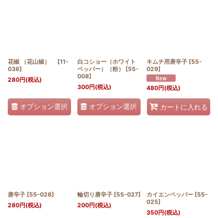
花椒 （花山椒）
[
11-
白コショー（ホワイト
キムチ用唐辛子
[
55-
036
]
ペッパー）（粉）
[
55-
029
]
008
]
280
円
(税込)
300
円
(税込)
480
円
(税込)
オプション選択
オプション選択
カートに入れる
唐辛子
[
55-028
]
輪切り唐辛子
[
55-027
]
カイエンペッパー
[
55-
025
]
280
円
(税込)
200
円
(税込)
350
円
(税込)