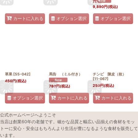
9,890
円
(税込)
オプション選択
オプション選択
カートに入れる
草果
[
55-042
]
馬告 （ミル付き）
チンピ 陳皮（枚）
[
11-067
]
450
円
(税込)
250
円
(税込)
780
円
(税込)
オプション選択
カートに入れる
カートに入れる
公式ホームページへようこそ
当店は創業60年の老舗です。確かな品質と幅広い品揃えの食材をモッ
トーに安心・安全はもちろんより生活が豊になるような食材を販売して
います。