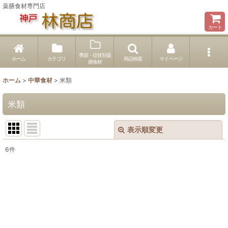
薬膳食材専門店
カート
季節・症状別薬
ホーム
カテゴリ
商品検索
マイページ
膳食材
ホーム
>
中華食材
>
米類
米類
表示順変更
閉じる
6
件
表示数
:
並び順
:
絞り込む