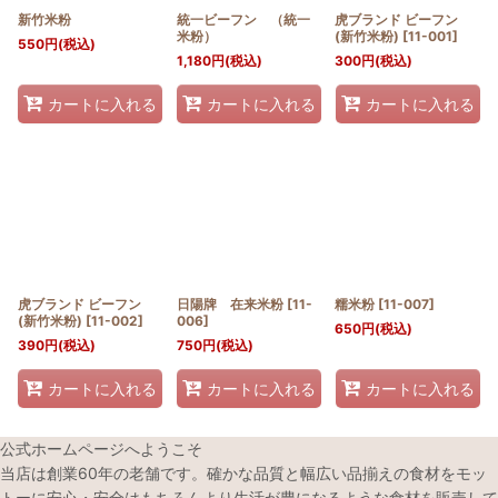
新竹米粉
統一ビーフン （統一
虎ブランド ビーフン
米粉）
(新竹米粉)
[
11-001
]
550
円
(税込)
1,180
円
(税込)
300
円
(税込)
カートに入れる
カートに入れる
カートに入れる
虎ブランド ビーフン
日陽牌 在来米粉
[
11-
糯米粉
[
11-007
]
(新竹米粉)
[
11-002
]
006
]
650
円
(税込)
390
円
(税込)
750
円
(税込)
カートに入れる
カートに入れる
カートに入れる
公式ホームページへようこそ
当店は創業60年の老舗です。確かな品質と幅広い品揃えの食材をモッ
トーに安心・安全はもちろんより生活が豊になるような食材を販売して